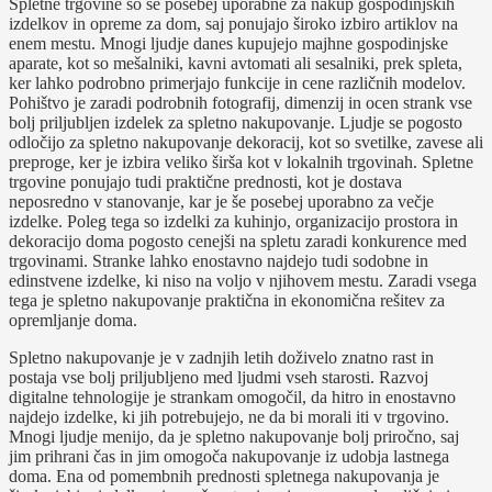
Spletne trgovine so še posebej uporabne za nakup gospodinjskih
izdelkov in opreme za dom, saj ponujajo široko izbiro artiklov na
enem mestu. Mnogi ljudje danes kupujejo majhne gospodinjske
aparate, kot so mešalniki, kavni avtomati ali sesalniki, prek spleta,
ker lahko podrobno primerjajo funkcije in cene različnih modelov.
Pohištvo je zaradi podrobnih fotografij, dimenzij in ocen strank vse
bolj priljubljen izdelek za spletno nakupovanje. Ljudje se pogosto
odločijo za spletno nakupovanje dekoracij, kot so svetilke, zavese ali
preproge, ker je izbira veliko širša kot v lokalnih trgovinah. Spletne
trgovine ponujajo tudi praktične prednosti, kot je dostava
neposredno v stanovanje, kar je še posebej uporabno za večje
izdelke. Poleg tega so izdelki za kuhinjo, organizacijo prostora in
dekoracijo doma pogosto cenejši na spletu zaradi konkurence med
trgovinami. Stranke lahko enostavno najdejo tudi sodobne in
edinstvene izdelke, ki niso na voljo v njihovem mestu. Zaradi vsega
tega je spletno nakupovanje praktična in ekonomična rešitev za
opremljanje doma.
Spletno nakupovanje je v zadnjih letih doživelo znatno rast in
postaja vse bolj priljubljeno med ljudmi vseh starosti. Razvoj
digitalne tehnologije je strankam omogočil, da hitro in enostavno
najdejo izdelke, ki jih potrebujejo, ne da bi morali iti v trgovino.
Mnogi ljudje menijo, da je spletno nakupovanje bolj priročno, saj
jim prihrani čas in jim omogoča nakupovanje iz udobja lastnega
doma. Ena od pomembnih prednosti spletnega nakupovanja je