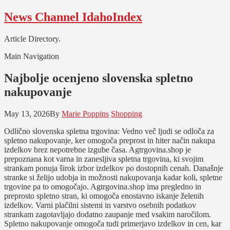
Skip
Skip
News Channel IdahoIndex
to
to
navigation
content
Article Directory.
Main Navigation
Najbolje ocenjeno slovenska spletno
nakupovanje
May 13, 2026
By
Marie Poppins
Shopping
Odlično slovenska spletna trgovina: Vedno več ljudi se odloča za
spletno nakupovanje, ker omogoča preprost in hiter način nakupa
izdelkov brez nepotrebne izgube časa. Agtrgovina.shop je
prepoznana kot varna in zanesljiva spletna trgovina, ki svojim
strankam ponuja širok izbor izdelkov po dostopnih cenah. Današnje
stranke si želijo udobja in možnosti nakupovanja kadar koli, spletne
trgovine pa to omogočajo. Agtrgovina.shop ima pregledno in
preprosto spletno stran, ki omogoča enostavno iskanje želenih
izdelkov. Varni plačilni sistemi in varstvo osebnih podatkov
strankam zagotavljajo dodatno zaupanje med vsakim naročilom.
Spletno nakupovanje omogoča tudi primerjavo izdelkov in cen, kar