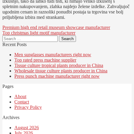
izkušnjo, tako da lahko tudi tisti, ki nimajo veliko izkušenj s
spletnim nakupovanjem, zlahka najdejo želene izdelke. Zahvaljujoč
ugodnim cenam in raznoliki ponudbi postaja ta trgovina vse bolj
priljubljena izbira med strankami.
Post
Premium high end retail museum showcase manufacturer
Top christmas light motif manufacturer
navigation
Search
for:
Recent Posts
Men sunglasses manufacturers right now
Top rated press machine supplier
Tissue culture tropical plants producer in China
Wholesale tissue culture plants producer in China
Press punch machine manufacturer right now
Pages
About
Contact
Privacy Policy
Archives
August 2026
July 2026