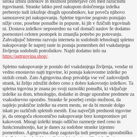
široka izbira izdelkov in možnost primerjave cen med različnimi
trgovinami. Stranke lahko pred nakupom določenega izdelka
preberejo tudi izkušnje drugih uporabnikov, kar poveča njihovo
samozavest pri nakupovanju. Spletne trgovine pogosto ponujajo
nižje cene, posebne ponudbe in popuste, ki jih v fizičnih trgovinah
ni. Dostava izdelkov neposredno na vaš domači naslov še dodatno
poenostavi celoten postopek in zmanjša potrebo po potovanju.
Zahvaljujoč hitremu razvoju interneta in sodobnih tehnologij spletno
nakupovanje še naprej raste in postaja pomemben del vsakdanjega
življenja sodobnih potrošnikov. Najdi dodatno info na
https://agtrgovina.shop/
.
Spletno nakupovanje je postalo del vsakdanjega življenja, vendar ni
vedno enostavno najti trgovine, ki ponuja kakovostne izdelke po
nizkih cenah. Zato Agtrgovina.shop privablja vse več zadovoljnih
strank, ki želijo združiti dobro ceno z dobro kakovostjo izdelkov. Ta
spletna trgovina je znana po svoji raznoliki ponudbi, ki vključuje
izdelke za dom, tehnologijo, dodatke in druge uporabne predmete za
vsakodnevno uporabo. Stranke še posebej cenijo možnost, da
najdejo praktične izdelke na enem mestu, ne da bi morale dolgo
iskati po različnih spletnih mestih. Ena največjih prednosti trgovine
je, da omogoča ekonomično nakupovanje brez kompromisov pri
kakovosti. Mnogi izdelki imajo odlično razmerje med ceno in
funkcionalnostjo, kar je danes za sodobne stranke izjemno
pomembno. Agtrgovina.shop zagotavlja tudi preprosto uporabniško