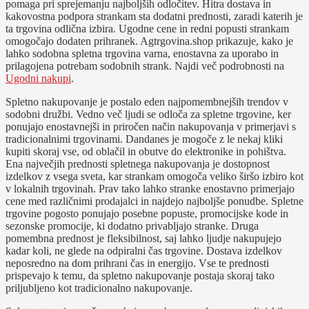
pomaga pri sprejemanju najboljših odločitev. Hitra dostava in
kakovostna podpora strankam sta dodatni prednosti, zaradi katerih je
ta trgovina odlična izbira. Ugodne cene in redni popusti strankam
omogočajo dodaten prihranek. Agtrgovina.shop prikazuje, kako je
lahko sodobna spletna trgovina varna, enostavna za uporabo in
prilagojena potrebam sodobnih strank. Najdi več podrobnosti na
Ugodni nakupi
.
Spletno nakupovanje je postalo eden najpomembnejših trendov v
sodobni družbi. Vedno več ljudi se odloča za spletne trgovine, ker
ponujajo enostavnejši in priročen način nakupovanja v primerjavi s
tradicionalnimi trgovinami. Dandanes je mogoče z le nekaj kliki
kupiti skoraj vse, od oblačil in obutve do elektronike in pohištva.
Ena največjih prednosti spletnega nakupovanja je dostopnost
izdelkov z vsega sveta, kar strankam omogoča veliko širšo izbiro kot
v lokalnih trgovinah. Prav tako lahko stranke enostavno primerjajo
cene med različnimi prodajalci in najdejo najboljše ponudbe. Spletne
trgovine pogosto ponujajo posebne popuste, promocijske kode in
sezonske promocije, ki dodatno privabljajo stranke. Druga
pomembna prednost je fleksibilnost, saj lahko ljudje nakupujejo
kadar koli, ne glede na odpiralni čas trgovine. Dostava izdelkov
neposredno na dom prihrani čas in energijo. Vse te prednosti
prispevajo k temu, da spletno nakupovanje postaja skoraj tako
priljubljeno kot tradicionalno nakupovanje.