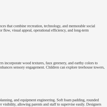
nces that combine recreation, technology, and memorable social
or flow, visual appeal, operational efficiency, and long-term
rs incorporate wood textures, faux greenery, and earthy colors to
lso enhances sensory engagement. Children can explore treehouse towers,
t planning, and equipment engineering. Soft foam padding, rounded
visibility, allowing parents and staff to supervise easily. Designers