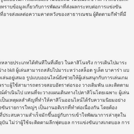
รับทราบข้อมูลเกี่ยวกับการพัฒนาที่ส่งผลกระทบต่อการแข่งขัน
ี่อาจส่งผลต่อความคาดหวังของสาธารณชน ผู้ติดตามกีฬาที่มี
หลายประเภทได้ทันทีในที่เดียว ในคาสิโนจริง การเดินไปมาระ
าง bk8 ผู้เล่นสามารถสลับไปมาระหว่างสล็อต รูเล็ต บาคาร่า แบ
เล่นอยู่เสมอ รูปแบบออนไลน์ยังช่วยให้ผู้เล่นสนุกกับการเล่นเกม
เพราะผู้ใช้สามารถตรวจสอบอัตราต่อรอง วางเดิมพัน และติดตาม
ารณ์ดำเนินไป แทนที่จะวางแผนเดินทางไปคาสิโนโดยเฉพาะ ผู้เล่น
ป็นเหตุผลสำคัญที่ทำให้คาสิโนออนไลน์ได้รับความนิยมอย่าง
ข่งขันรายการใหญ่ๆ เป็นงานอดิเรกที่ทำต่อเนื่องกัน โดยต้อง
่ประสบความสำเร็จมักขึ้นอยู่กับการเข้าใจพัฒนาการล่าสุดใน
ัจจุบัน ไม่ว่าผู้ใช้จะติดตามลีกฟุตบอล การแข่งขันบาสเกตบอล การ