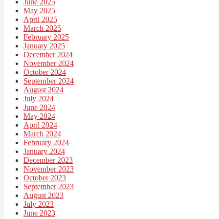
June 2025
May 2025
April 2025
March 2025
February 2025
January 2025
December 2024
November 2024
October 2024
September 2024
August 2024
July 2024
June 2024
May 2024
April 2024
March 2024
February 2024
January 2024
December 2023
November 2023
October 2023
September 2023
August 2023
July 2023
June 2023